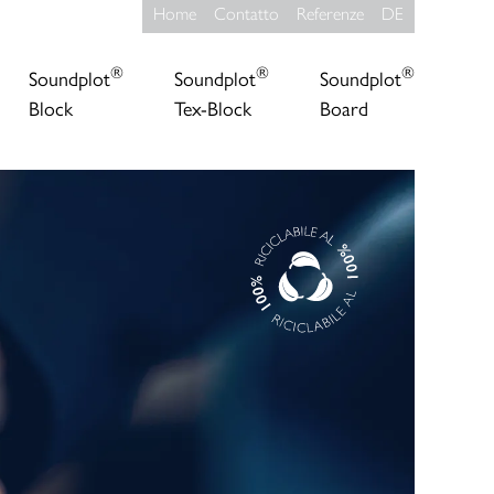
Home
Contatto
Referenze
DE
®
®
®
Soundplot
Soundplot
Soundplot
Block
Tex-Block
Board