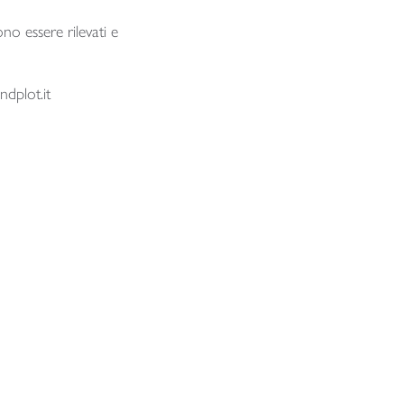
no essere rilevati e
dplot.it