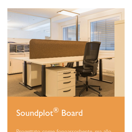
®
Soundplot
Board
Progettato come fonoassorbente, ma allo