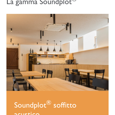
La gamma Soundplot
®
Soundplot
soffitto
acustico