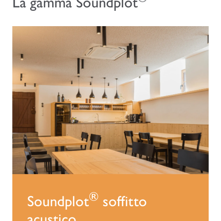
La gamma Soundplot
®
Soundplot
soffitto
acustico